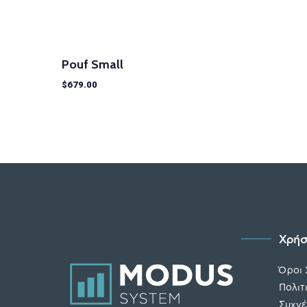
Pouf Small
$
679.00
Χρήσ
Όροι
Πολιτ
Συχνέ