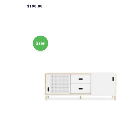
$
190.00
Sale!