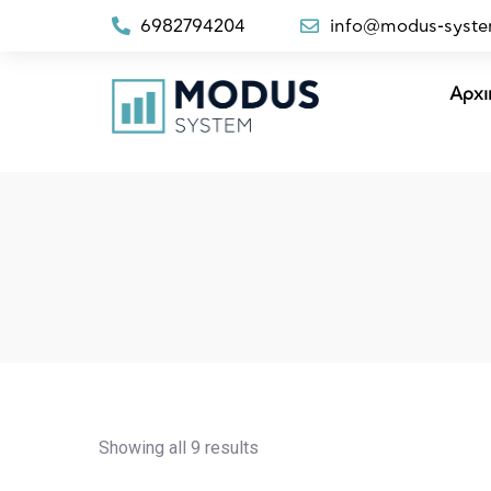
6982794204
info@modus-syste
Αρχι
Showing all 9 results