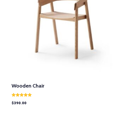
Wooden Chair
Rated
$
390.00
5.00
out of 5