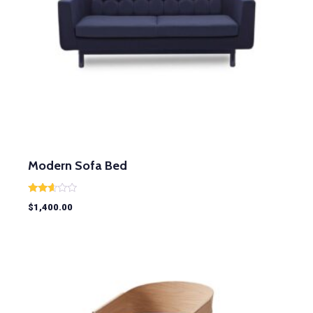
Modern Sofa Bed
Rated
$
1,400.00
2.49
out of
5