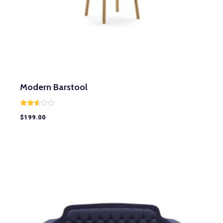
Modern Barstool
Rated
$
199.00
2.51
out of
5