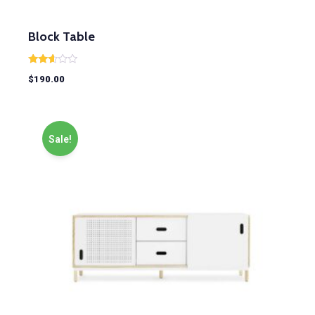
Block Table
Rated
$
190.00
2.50
out of
5
Sale!