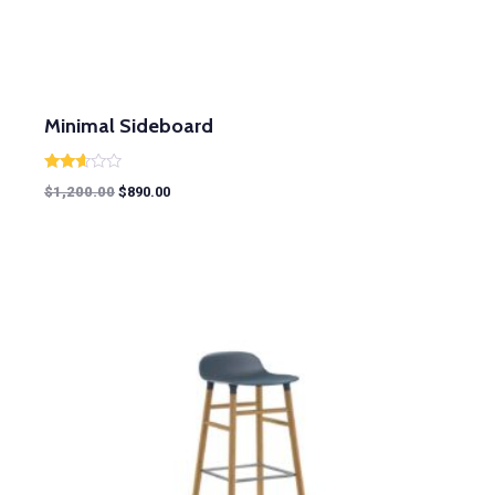
Minimal Sideboard
Rated
$
1,200.00
$
890.00
2.51
out of
5